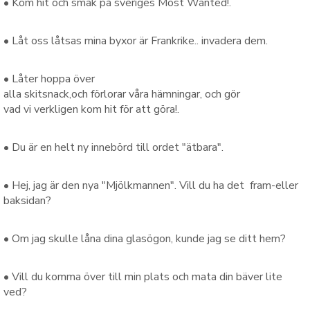
•
Kom
hit
och
smak på
sveriges
Most
Wanted!
.
•
Låt
oss
låtsas
mina
byxor
är Frankrike
..
invadera
dem
.
•
Låter
hoppa över
alla
skitsnack
,och
förlorar
våra
hämningar
,
och gör
vad
vi
verkligen
kom hit
för att
göra!
.
•
Du är
en
helt ny innebörd
till
ordet
"
ätbara
".
•
Hej, jag
är
den
nya
"Mjölkmannen"
.
Vill du ha
det
fram-eller
baksida
n?
•
Om
jag skulle
låna
dina glasögon
,
kunde
jag se
ditt hem
?
•
Vill du
komma över
till
min
plats
och
mata
din
bäver
lite
ved
?