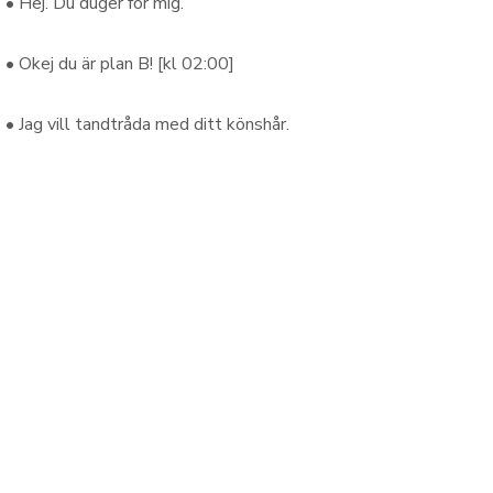
•
Hej
.
Du duger för mig.
•
Okej du är plan B! [kl 02:00]
•
Jag
vill
tandtråda
med
ditt
könshår
.