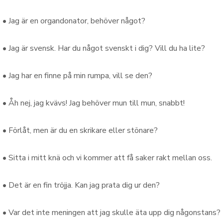
•
Jag är
en
organdonator
,
behöver
något
?
•
Jag är
svensk
.
Har du
något
svenskt
i
dig
?
Vill du ha
lite
?
•
Jag har
en
finne
på
min
rumpa
,
vill
se den
?
•
Åh
nej
,
jag
kvävs
!
Jag
behöver
mun till
mun
, snabbt
!
•
Förlåt,
men är
du
en
skrikare
eller
stönare
?
•
Sitta i mitt knä
och
vi
kommer att
få
saker
rakt
mellan oss
.
•
Det är en
fin
tröjja
.
Kan
jag
prata
dig
ur
den
?
•
Var det inte
meningen att jag skulle
äta upp dig
någonstans
?