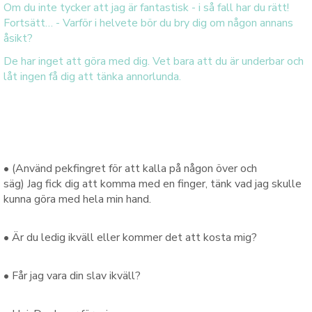
Om du inte tycker att jag är fantastisk - i så fall har du rätt!
Fortsätt… - Varför i helvete bör du bry dig om någon annans
åsikt?
De har inget att göra med dig. Vet bara att du är underbar och
låt ingen få dig att tänka annorlunda.
•
(Använd
pekfingret
för att kalla på
någon
över
och
säg
)
Jag
fick dig att
komma
med
en
finger
, tänk
vad
jag skulle
kunna göra
med
hela min
hand
.
•
Är du ledig
ikväll
eller
kommer det att
kosta
mig
?
•
Får jag
vara
din
slav
ikväll
?