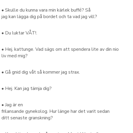
•
Skulle
du
kunna
vara
min
kärlek
buffé
?
Så
jag
kan
lägga
dig
på
bordet
och
ta
vad
jag
vill
?
•
Du
luktar
VÅT!
.
•
Hej
,
kattunge
.
Vad sägs om
att spendera lite
av
din
nio
liv
med mig
?
•
Gå gnid dig våt så kommer jag strax.
•
Hej
.
Kan
jag
tämja
dig
?
•
Jag är
en
frilansande
gynekolog
.
Hur
länge
har
det
varit
sedan
ditt
senaste
granskning
?