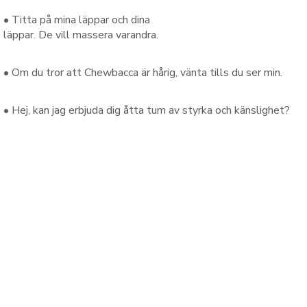
•
Titta på
mina
läppar
och
dina
läppar
.
De
vill
massera
varandra
.
•
Om du
tror att
Chewbacca
är
hårig
, vänta
tills du
ser
min.
•
Hej
,
kan
jag
erbjuda
dig
åtta tum
av
styrka
och
känslighet
?